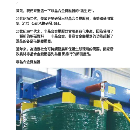
?
首先，我們來重溫一下非晶合金變壓器的“誕生史”。
20世紀70年代，美國更早研發出非晶合金變壓器，由美國通用電
氣（GE）公司承擔研發項目。
20世紀80年代末，非晶
合金變壓器實現商品化生產，因為使用了
一種新的軟磁資料——非晶合金，非晶合金變壓器的功能超越了
過往的各類硅鋼變壓器。
近年來，為適應社會可持續發展和保護生態環境的需要，國家發
改委將非晶合金變壓器列為重 點推行的節能產品。
非晶合金變壓器