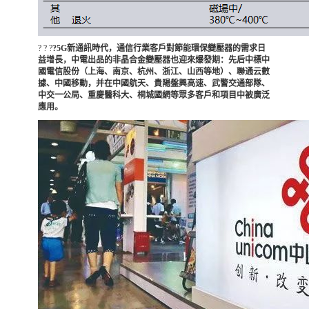
? ? ?
?5G新通訊時代，通信行業客戶對節能環保變壓器的需求日
益增長，中電出品的非晶合金變壓器也迎來爆發期：先后中標中
國電信股份（上海、南京、杭州、浙江、山西等地）、聯通云數
據、中國移動，并在中國航天、貴陽盤興高速、武警交通部隊、
中交一公局、重慶醫科大、桐城國網等眾多客戶和項目中被廣泛
應用。