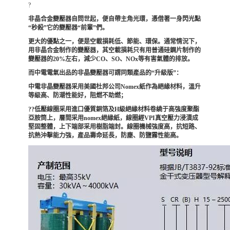
?
非晶合金變壓器自問世起，便自帶主角光環，憑借著一身閃光點
“秒殺”它的變壓器“前輩”們。
更大的優點之一，便是空載損耗低、節能、環保。通常情況下，
用非晶合金制作的變壓器，其空載損耗只有用普通硅鋼片制作的
變壓器的20%左右，減少CO、SO、NOx等有害氣體的排放。
而中電電氣出品的非晶變壓器可謂同類產品的“升級版”：
中電非晶變壓器采用美國杜邦公司Nomex紙作為絕緣材料，溫升
等級高、防潮性能好，阻燃不助燃；
??低壓線圈采用進口優質銅箔及H級絕緣材料卷繞于高強度聚酯
亞胺筒上，層間采用nomex絕緣紙，線圈經VPI真空壓力浸漬成
堅固整體，上下端部采用樹脂端封。線圈機械強度高，抗短路、
抗熱沖擊能力強，產品壽命延長，防塵、防鹽霧性能高。