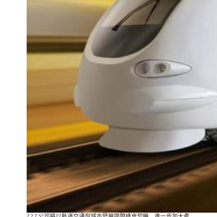
? ? ? 公司將以軌道交通與城市發展國際峰會契機，進一步加大產