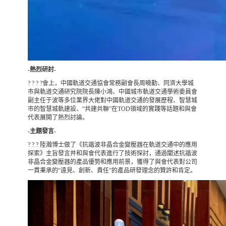
-熱烈研討-
? ?
? ?會上，中國軌道交通協會常務副會長周曉勤、同濟大學城
市與軌道交通研究院院長陳小鴻、中國城市軌道交通學術委員會
副主任于波等多位業界大佬對中國軌道交通的發展歷程、智慧城
市的智慧城軌建設、“共建共聯”在TOD領域的實踐等話題和與會
代表展開了熱烈討論。
-主題發言-
? ? ? 陸瀚博士做了《抗諧波非晶合金變壓器在軌道交通中的應用
探索》主旨發言并和與會代表進行了技術探討，通過闡述抗諧波
非晶合金變壓器的產品優勢和應用前景，獲得了與會代表對公司
一貫秉承的“遠見、創新、責任”的產品研發理念的贊許和肯定。