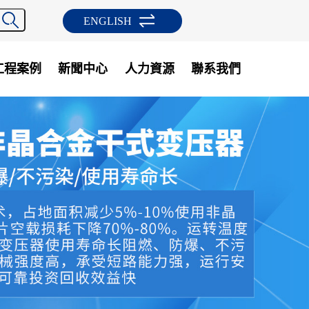
ENGLISH
工程案例
新聞中心
人力資源
聯系我們