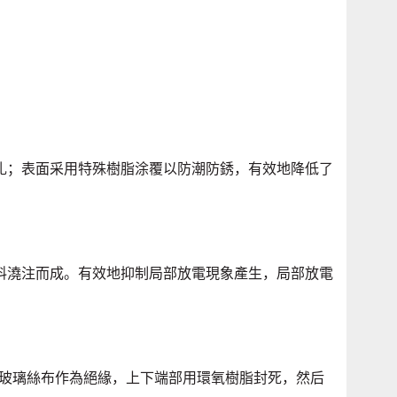
扎；表面采用特殊樹脂涂覆以防潮防銹，有效地降低了
混合料澆注而成。有效地抑制局部放電現象產生，局部放電
浸玻璃絲布作為絕緣，上下端部用環氧樹脂封死，然后