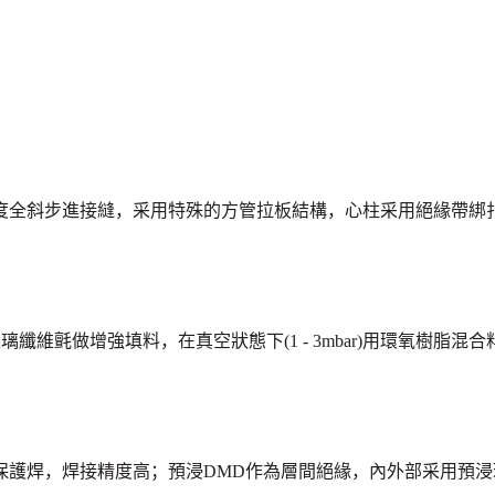
5度全斜步進接縫，采用特殊的方管拉板結構，心柱采用絕緣帶綁
纖維氈做增強填料，在真空狀態下(1 - 3mbar)用環氧樹脂
保護焊，焊接精度高；預浸DMD作為層間絕緣，內外部采用預